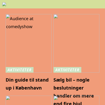
AKTIVITETER
AKTIVITETER
Din guide til stand
Sælg bil – nogle
up i København
beslutninger
handler om mere
end fire hjul