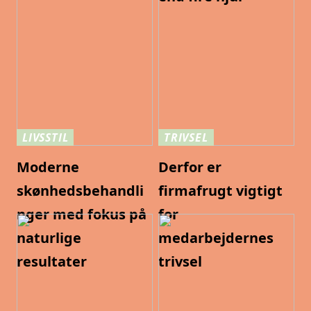
LIVSSTIL
TRIVSEL
Moderne
Derfor er
skønhedsbehandli
firmafrugt vigtigt
nger med fokus på
for
naturlige
medarbejdernes
resultater
trivsel