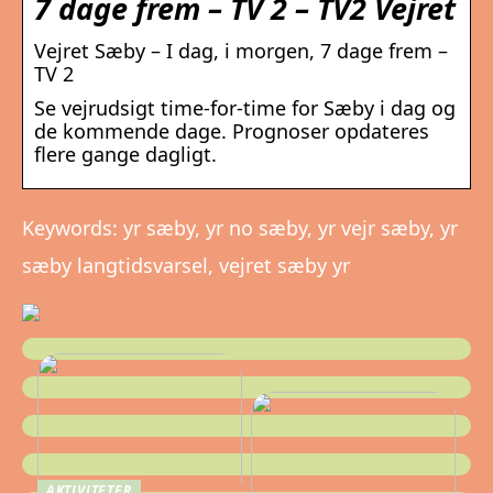
7 dage frem – TV 2 – TV2 Vejret
Vejret Sæby – I dag, i morgen, 7 dage frem –
TV 2
Se vejrudsigt time-for-time for Sæby i dag og
de kommende dage. Prognoser opdateres
flere gange dagligt.
Keywords: yr sæby, yr no sæby, yr vejr sæby, yr
sæby langtidsvarsel, vejret sæby yr
AKTIVITETER