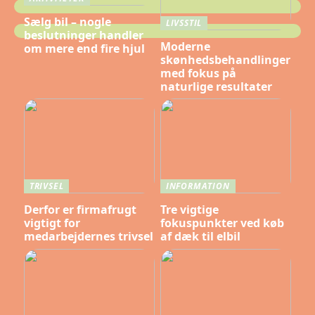
Sælg bil – nogle
LIVSSTIL
beslutninger handler
Moderne
om mere end fire hjul
skønhedsbehandlinger
med fokus på
naturlige resultater
TRIVSEL
INFORMATION
Derfor er firmafrugt
Tre vigtige
vigtigt for
fokuspunkter ved køb
medarbejdernes trivsel
af dæk til elbil