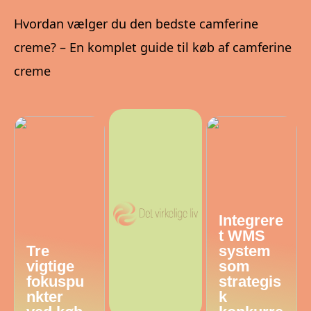
Hvordan vælger du den bedste camferine
creme? – En komplet guide til køb af camferine
creme
Integrere
t WMS
Tre
system
vigtige
som
fokuspu
strategis
nkter
k