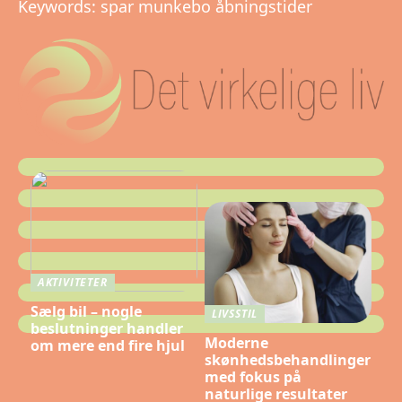
Keywords: spar munkebo åbningstider
AKTIVITETER
Sælg bil – nogle
LIVSSTIL
beslutninger handler
Moderne
om mere end fire hjul
skønhedsbehandlinger
med fokus på
naturlige resultater