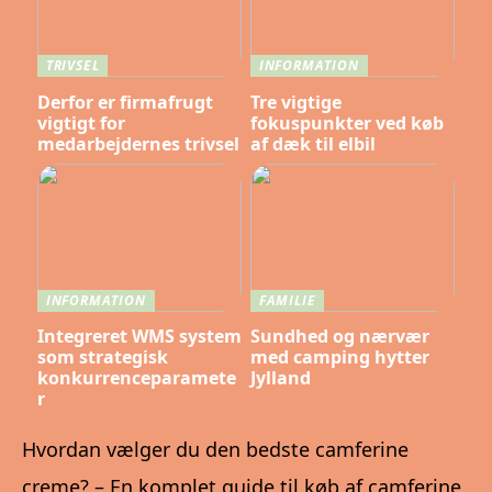
TRIVSEL
INFORMATION
Derfor er firmafrugt
Tre vigtige
vigtigt for
fokuspunkter ved køb
medarbejdernes trivsel
af dæk til elbil
INFORMATION
FAMILIE
Integreret WMS system
Sundhed og nærvær
som strategisk
med camping hytter
konkurrenceparamete
Jylland
r
Hvordan vælger du den bedste camferine
creme? – En komplet guide til køb af camferine