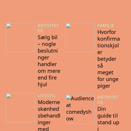
AKTIVITET
FAMILIE
ER
Hvorfor
Sælg bil
konfirma
– nogle
tionskjol
beslutni
er
nger
betyder
handler
så
om mere
meget
end fire
for unge
hjul
piger
LIVSSTIL
AKTIVITET
Moderne
ER
skønhed
Din
sbehandl
guide til
inger
stand up
med
i