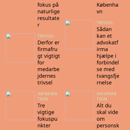
fokus på
Københa
naturlige
vn
resultate
TRIVSEL
r
Sådan
kan et
TRIVSEL
Derfor er
advokatf
firmafru
irma
gt vigtigt
hjælpe i
for
forbindel
medarbe
se med
jdernes
tvangsfje
trivsel
rnelse
INFORMA
INFORMA
TION
TION
Tre
Alt du
vigtige
skal vide
fokuspu
om
nkter
personsk