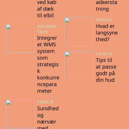
ved køb
adeersta
af dæk
tning
til elbil
TRIVSEL
Hvad er
INFORMA
TION
langsyne
Integrer
thed?
et WMS
system
LIVSSTIL
som
Tips til
strategis
at passe
k
godt på
konkurre
din hud
ncepara
meter
FAMILIE
Sundhed
og
nærvær
med