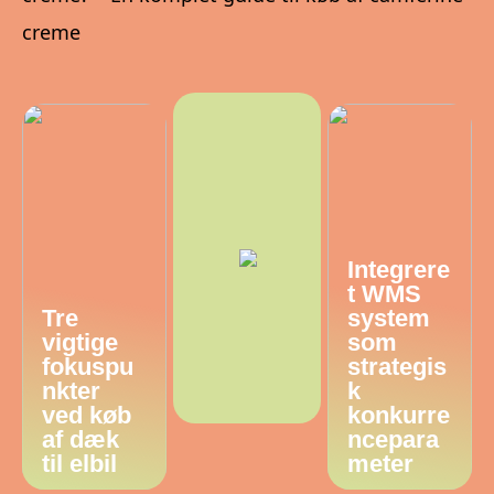
creme
Integrere
t WMS
Tre
system
vigtige
som
fokuspu
strategis
nkter
k
ved køb
konkurre
af dæk
ncepara
til elbil
meter