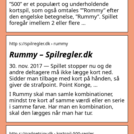
”500” er et populært og underholdende
kortspil, som også omtales ””Rommy” efter
den engelske betegnelse, ”Rummy”. Spillet
foregår imellem 2 eller flere …
http s://spilregler.dk › rummy
Rummy – Spilregler.dk
30. nov. 2017 — Spillet stopper nu og de
andre deltagere må ikke lægge kort ned.
Sidder man tilbage med kort på hånden, så
giver de strafpoint. Point Konge, …
I Rummy skal man samle kombinationer,
mindst tre kort af samme værdi eller en serie
i samme farve. Har man en kombination,
skal den lægges når man har tur.
http s://gadgetsjov.dk › kortspil-500-regler