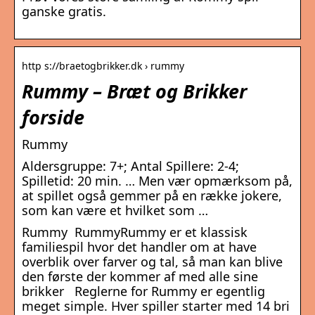
ganske gratis.
http s://braetogbrikker.dk › rummy
Rummy – Bræt og Brikker
forside
Rummy
Aldersgruppe: 7+; Antal Spillere: 2-4;
Spilletid: 20 min. … Men vær opmærksom på,
at spillet også gemmer på en række jokere,
som kan være et hvilket som …
Rummy RummyRummy er et klassisk
familiespil hvor det handler om at have
overblik over farver og tal, så man kan blive
den første der kommer af med alle sine
brikker Reglerne for Rummy er egentlig
meget simple. Hver spiller starter med 14 bri