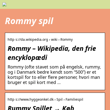
Rommy spil
http s://da.wikipedia.org › wiki › Rommy
Rommy – Wikipedia, den frie
encyklopædi
Rommy (ofte stavet som på engelsk, rummy,
og i Danmark bedre kendt som “500”) er et
kortspil for to eller flere personer, hvori man
bruger et spil kort med …
http s://www.hyggeonkel.dk › Spil › Familiespil
Rummy Spillet → Køb