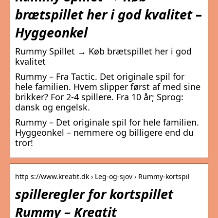
brætspillet her i god kvalitet –
Hyggeonkel
Rummy Spillet → Køb brætspillet her i god
kvalitet
Rummy – Fra Tactic. Det originale spil for
hele familien. Hvem slipper først af med sine
brikker? For 2-4 spillere. Fra 10 år; Sprog:
dansk og engelsk.
Rummy – Det originale spil for hele familien.
Hyggeonkel – nemmere og billigere end du
tror!
http s://www.kreatit.dk › Leg-og-sjov › Rummy-kortspil
spilleregler for kortspillet
Rummy – Kreatit