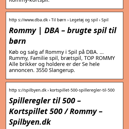
http s://www.dba.dk › Til børn › Legetøj og spil › Spil
Rommy | DBA – brugte spil til
børn
Køb og salg af Rommy i Spil på DBA. …
Rummy, Familie spil, brætspil, TOP ROMMY
Alle brikker og holdere er der Se hele
annoncen. 3550 Slangerup.
http s://spilbyen.dk › kortspillet-500-spilleregler-til-500
Spilleregler til 500 –
Kortspillet 500 / Rommy –
Spilbyen.dk