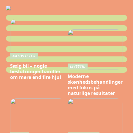
AKTIVITETER
Sælg bil – nogle
LIVSSTIL
beslutninger handler
Moderne
om mere end fire hjul
skønhedsbehandlinger
med fokus på
naturlige resultater