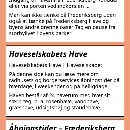
eller via porten ved indkørslen …
Man kan ikke tænke på Frederiksberg uden
også at tænke på Frederiksberg Have og
byens andre grønne oaser Tag en pause fra
storbylivet i byens parker
Haveselskabets Have
Haveselskabets Have | Haveselskabet
På denne side kan du læse mere om
rådhusets og borgerservices åbningstider på
hverdage, i weekender og på helligdage.
Haven består af 24 haverum med hver sit
særpræg, bl.a. rosenhave, vandhave,
græshave, udsigtshøj og staudehave.
Åbningstider – Frederiksberg