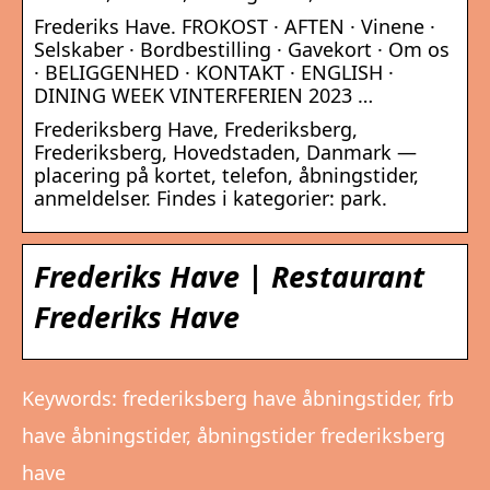
Frederiks Have. FROKOST · AFTEN · Vinene ·
Selskaber · Bordbestilling · Gavekort · Om os
· BELIGGENHED · KONTAKT · ENGLISH ·
DINING WEEK VINTERFERIEN 2023 …
Frederiksberg Have, Frederiksberg,
Frederiksberg, Hovedstaden, Danmark —
placering på kortet, telefon, åbningstider,
anmeldelser. Findes i kategorier: park.
Frederiks Have | Restaurant
Frederiks Have
Keywords: frederiksberg have åbningstider, frb
have åbningstider, åbningstider frederiksberg
have