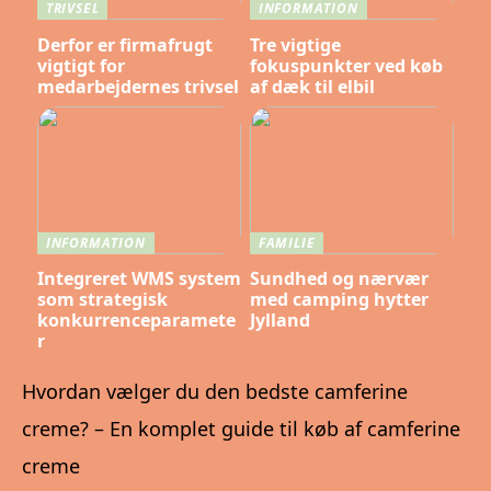
TRIVSEL
INFORMATION
Derfor er firmafrugt
Tre vigtige
vigtigt for
fokuspunkter ved køb
medarbejdernes trivsel
af dæk til elbil
INFORMATION
FAMILIE
Integreret WMS system
Sundhed og nærvær
som strategisk
med camping hytter
konkurrenceparamete
Jylland
r
Hvordan vælger du den bedste camferine
creme? – En komplet guide til køb af camferine
creme