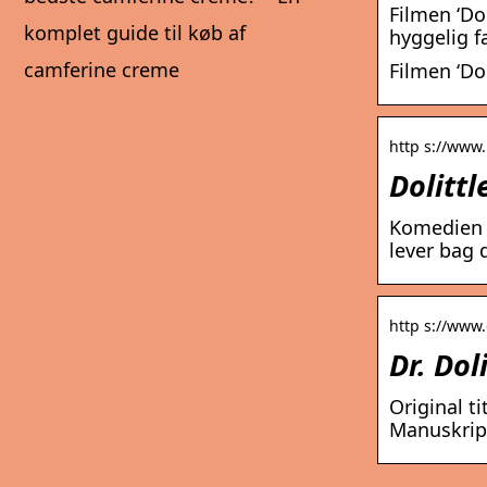
Filmen ‘Do
komplet guide til køb af
hyggelig f
camferine creme
Filmen ‘Do
http s://www.k
Dolittl
Komedien ‘
lever bag 
http s://www.d
Dr. Dol
Original ti
Manuskript