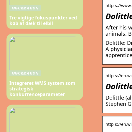
http s://www.
INFORMATION
Dolittl
Tre vigtige fokuspunkter ved
køb af dæk til elbil
After his 
animals. B
Dolittle: 
A physicia
apprentice
INFORMATION
http s://en.wi
Integreret WMS system som
Dolittl
strategisk
konkurrenceparameter
Dolittle (
Stephen G
http s://en.wi