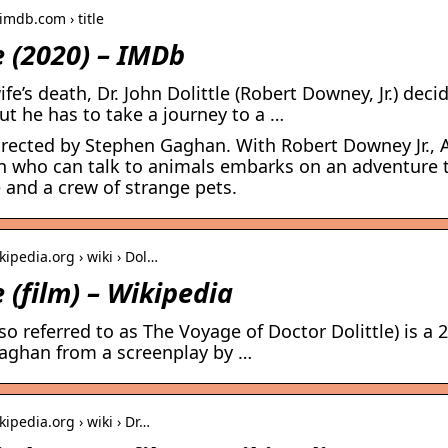
imdb.com › title
e (2020) – IMDb
wife’s death, Dr. John Dolittle (Robert Downey, Jr.) de
ut he has to take a journey to a …
Directed by Stephen Gaghan. With Robert Downey Jr.,
n who can talk to animals embarks on an adventure t
 and a crew of strange pets.
kipedia.org › wiki › Dol…
e (film) – Wikipedia
also referred to as The Voyage of Doctor Dolittle) is 
aghan from a screenplay by …
kipedia.org › wiki › Dr…