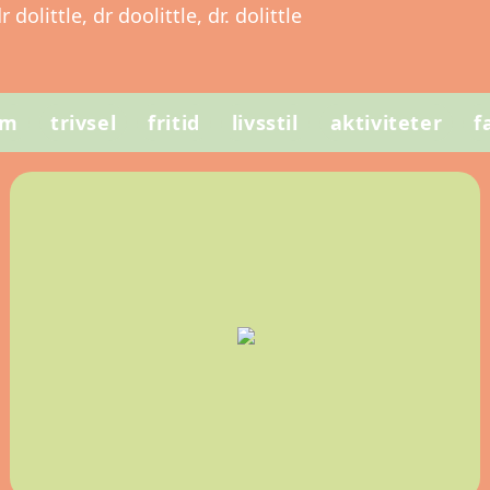
dolittle, dr doolittle, dr. dolittle
em
trivsel
fritid
livsstil
aktiviteter
f