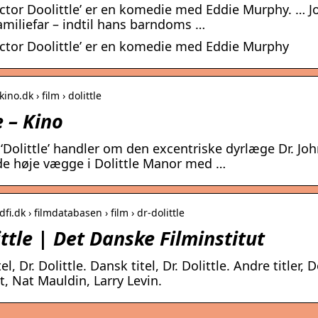
ctor Doolittle’ er en komedie med Eddie Murphy. … J
amiliefar – indtil hans barndoms …
ctor Doolittle’ er en komedie med Eddie Murphy
ino.dk › film › dolittle
e – Kino
Dolittle’ handler om den excentriske dyrlæge Dr. John
de høje vægge i Dolittle Manor med …
fi.dk › filmdatabasen › film › dr-dolittle
ittle | Det Danske Filminstitut
tel, Dr. Dolittle. Dansk titel, Dr. Dolittle. Andre titler
, Nat Mauldin, Larry Levin.