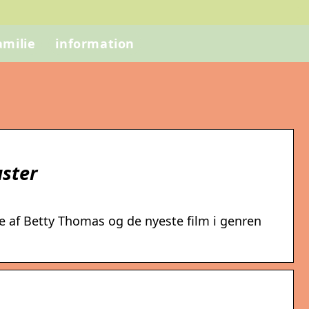
amilie
information
uster
tle af Betty Thomas og de nyeste film i genren