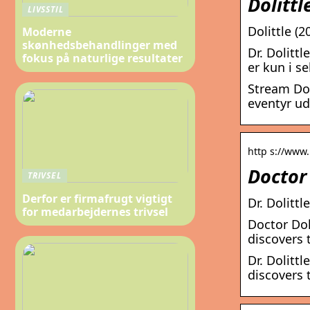
Dolittl
LIVSSTIL
Dolittle (
Moderne
skønhedsbehandlinger med
Dr. Dolitt
fokus på naturlige resultater
er kun i s
Stream Dol
eventyr u
http s://www.
Doctor 
TRIVSEL
Derfor er firmafrugt vigtigt
Dr. Dolittl
for medarbejdernes trivsel
Doctor Dol
discovers
Dr. Dolitt
discovers 