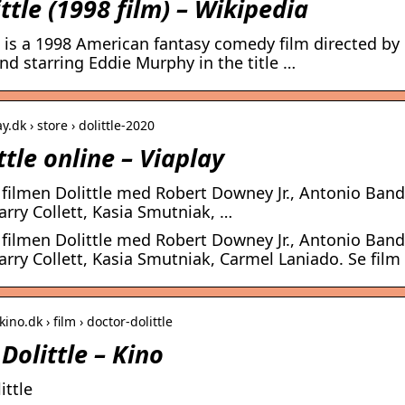
ittle (1998 film) – Wikipedia
le is a 1998 American fantasy comedy film directed by
nd starring Eddie Murphy in the title …
ay.dk › store › dolittle-2020
ttle online – Viaplay
ej filmen Dolittle med Robert Downey Jr., Antonio Ban
arry Collett, Kasia Smutniak, …
ej filmen Dolittle med Robert Downey Jr., Antonio Ban
arry Collett, Kasia Smutniak, Carmel Laniado. Se film 
ino.dk › film › doctor-dolittle
Dolittle – Kino
ittle