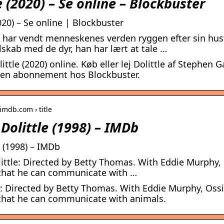
e (2020) – Se online – Blockbuster
2020) – Se online | Blockbuster
le har vendt menneskenes verden ryggen efter sin hu
elskab med de dyr, han har lært at tale …
ittle (2020) online. Køb eller lej Dolittle af Stephe
den abonnement hos Blockbuster.
imdb.com › title
Dolittle (1998) – IMDb
e (1998) – IMDb
ittle: Directed by Betty Thomas. With Eddie Murphy, O
 that he can communicate with …
le: Directed by Betty Thomas. With Eddie Murphy, Ossie
that he can communicate with animals.