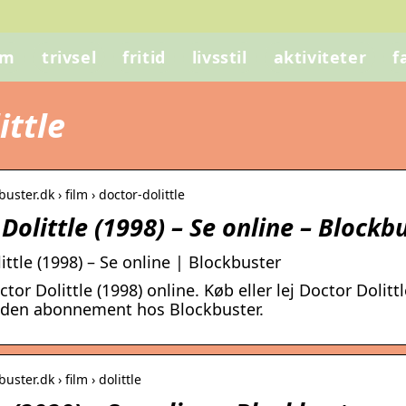
em
trivsel
fritid
livsstil
aktiviteter
f
ittle
buster.dk › film › doctor-dolittle
Dolittle (1998) – Se online – Blockb
ittle (1998) – Se online | Blockbuster
tor Dolittle (1998) online. Køb eller lej Doctor Dolit
den abonnement hos Blockbuster.
uster.dk › film › dolittle