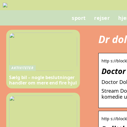
sport
rejser
hj
Dr dol
http s://block
AKTIVITETER
Doctor 
Sælg bil – nogle beslutninger
Doctor Dol
handler om mere end fire hjul
Stream Doc
komedie u
http s://blockb