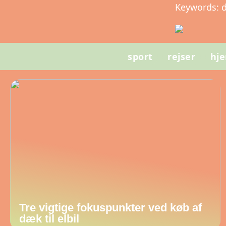
Keywords: dr 
sport
rejser
hj
Tre vigtige fokuspunkter ved køb af
dæk til elbil