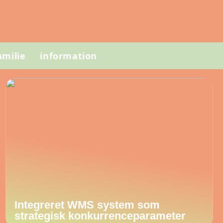
amilie
information
Integreret WMS system som
strategisk konkurrenceparameter