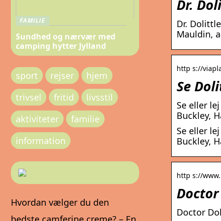
Dr. Dol
FAMILIE
Dr. Dolitt
Mauldin, a
Sundhed og nærvær med
camping hytter Jylland
http s://viapl
sport
rejser
hjem
Se Doli
trivsel
fritid
livsstil
Se eller l
Buckley, H
aktiviteter
familie
Se eller l
information
Buckley, H
http s://www.k
Doctor 
Hvordan vælger du den
Doctor Dol
bedste camferine creme? – En